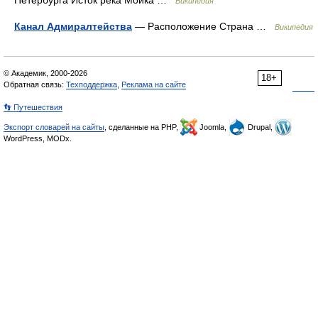
Петербурга Исток река Мойка …
Википедия
Канал Адмиралтейства
— Расположение Страна …
Википедия
© Академик, 2000-2026
18+
Обратная связь:
Техподдержка
,
Реклама на сайте
👣 Путешествия
Экспорт словарей на сайты
, сделанные на PHP,
Joomla,
Drupal,
WordPress, MODx.