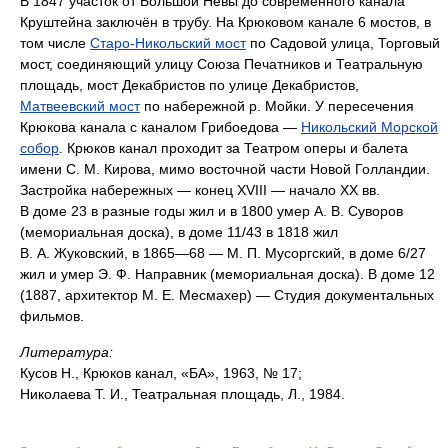
В 1847 участок от Большой Невы до современного канала
Круштейна заключён в трубу. На Крюковом канале 6 мостов, в
том числе
Старо-Никольский мост
по Садовой улица, Торговый
мост, соединяющий улицу Союза Печатников и Театральную
площадь, мост Декабристов по улице Декабристов,
Матвеевский мост
по набережной р. Мойки. У пересечения
Крюкова канала с каналом Грибоедова —
Никольский Морской
собор
. Крюков канал проходит за Театром оперы и балета
имени С. М. Кирова, мимо восточной части Новой Голландии.
Застройка набережных — конец XVIII — начало XX вв.
В доме 23 в разные годы жил и в 1800 умер А. В. Суворов
(мемориальная доска), в доме 11/43 в 1818 жил
В. А. Жуковский, в 1865—68 — М. П. Мусоргский, в доме 6/27
жил и умер Э. Ф. Направник (мемориальная доска). В доме 12
(1887, архитектор М. Е. Месмахер) — Студия документальных
фильмов.
Литература:
Кусов Н., Крюков канал, «БА», 1963, № 17;
Николаева Т. И., Театральная площадь, Л., 1984.