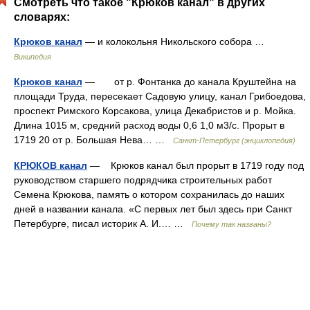
Смотреть что такое "Крюков канал" в других
словарях:
Крюков канал
— и колокольня Никольского собора …
Википедия
Крюков канал
— от р. Фонтанка до канала Круштейна на
площади Труда, пересекает Садовую улицу, канал Грибоедова,
проспект Римского Корсакова, улица Декабристов и р. Мойка.
Длина 1015 м, средний расход воды 0,6 1,0 м3/с. Прорыт в
1719 20 от р. Большая Нева… …
Санкт-Петербург (энциклопедия)
КРЮКОВ канал
— Крюков канал был прорыт в 1719 году под
руководством старшего подрядчика строительных работ
Семена Крюкова, память о котором сохранилась до наших
дней в названии канала. «С первых лет был здесь при Санкт
Петербурге, писал историк А. И.… …
Почему так названы?