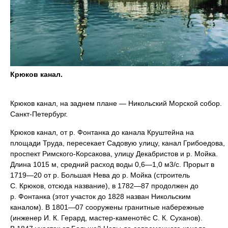
Крюков канал.
Крюков канал, на заднем плане — Никольский Морской собор.
Санкт-Петербург.
Крюков канал, от р. Фонтанка до канала Круштейна на
площади Труда, пересекает Садовую улицу, канал Грибоедова,
проспект Римского-Корсакова, улицу Декабристов и р. Мойка.
Длина 1015 м, средний расход воды 0,6—1,0 м3/с. Прорыт в
1719—20 от р. Большая Нева до р. Мойка (строитель
С. Крюков, отсюда название), в 1782—87 продолжен до
р. Фонтанка (этот участок до 1828 назван Никольским
каналом). В 1801—07 сооружены гранитные набережные
(инженер И. К. Герард, мастер-каменотёс С. К. Суханов).