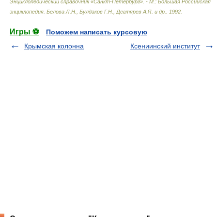
Энциклопедический справочник «Санкт-Петербург». - М.: Большая Российская
энциклопедия
.
Белова Л.Н., Булдаков Г.Н., Дегтярев А.Я. и др.
.
1992
.
Игры ⚽
Поможем написать курсовую
Крымская колонна
Ксениинский институт